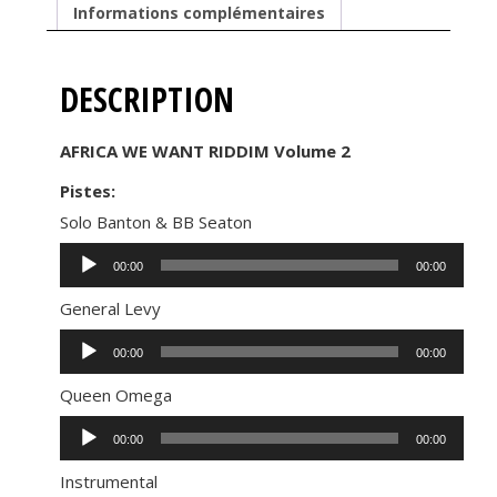
Informations complémentaires
DESCRIPTION
AFRICA WE WANT RIDDIM Volume 2
Pistes:
Solo Banton & BB Seaton
Lecteur
00:00
00:00
audio
General Levy
Lecteur
00:00
00:00
audio
Queen Omega
Lecteur
00:00
00:00
audio
Instrumental