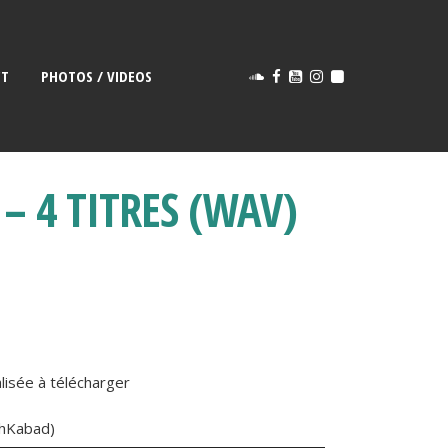
CT
PHOTOS / VIDEOS
– 4 TITRES (WAV)
lisée à télécharger
shKabad)