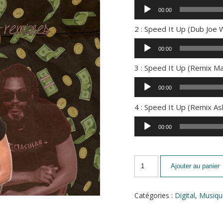
Lecteur
00:00
audio
2 : Speed It Up (Dub Joe 
Lecteur
00:00
audio
3 : Speed It Up (Remix M
Lecteur
00:00
audio
4 : Speed It Up (Remix A
Lecteur
00:00
audio
Ajouter au panier
Catégories :
Digital
,
Musiqu