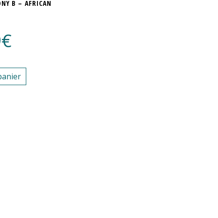
NY B – AFRICAN
9
€
panier