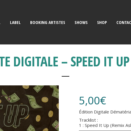
L
LABEL
BOOKING ARTISTES
SHOWS
SHOP
CONTA
E DIGITALE – SPEED IT UP 
5,00
€
Édition Digitale Dématéria
Tracklist :
1 : Speed It Up (Remix A