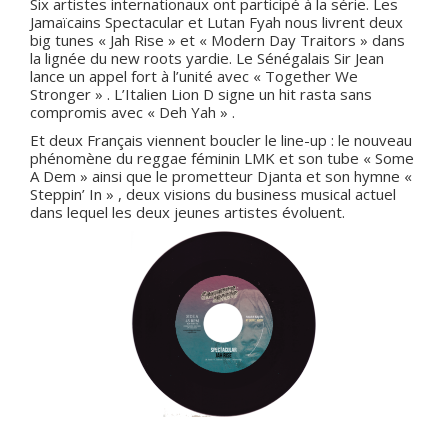
Six artistes internationaux ont participé à la série. Les
PHOTOS / VIDEOS
Jamaïcains
Spectacular et Lutan Fyah
nous livrent deux
big tunes
« Jah Rise »
et
« Modern Day Traitors »
dans
MON COMPTE
la lignée du new roots yardie. Le Sénégalais
Sir Jean
lance un appel fort à l’unité avec
« Together We
Stronger »
. L’Italien
Lion D
signe un hit rasta sans
compromis avec
« Deh Yah »
.
Et deux Français viennent boucler le line-up : le nouveau
phénomène du reggae féminin
LMK
et son tube
« Some
A Dem »
ainsi que le prometteur
Djanta
et son hymne
«
Steppin’ In »
, deux visions du business musical actuel
dans lequel les deux jeunes artistes évoluent.