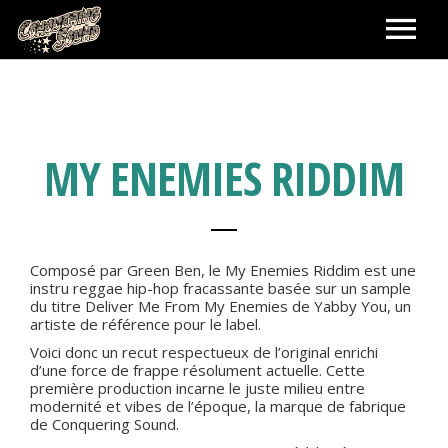
ACCUEIL
LABEL
MY ENEMIES RIDDIM
BOOKING ARTISTES
Composé par Green Ben, le My Enemies Riddim est une
SHOWS
instru reggae hip-hop fracassante basée sur un sample
du titre Deliver Me From My Enemies de Yabby You, un
artiste de référence pour le label.
SHOP
Voici donc un recut respectueux de l’original enrichi
d’une force de frappe résolument actuelle. Cette
première production incarne le juste milieu entre
PANIER
CONTACT
modernité et vibes de l’époque, la marque de fabrique
de Conquering Sound.
MA COMMANDE