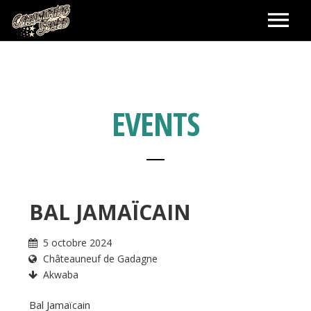
ACCUEIL
LABEL
EVENTS
BOOKING ARTISTES
SHOWS
BAL JAMAÏCAIN
SHOP
5 octobre 2024
Châteauneuf de Gadagne
PANIER
CONTACT
Akwaba
Bal Jamaïcain
MA COMMANDE