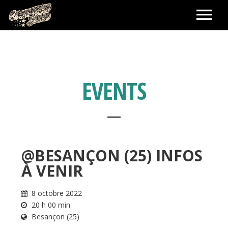
ACCUEIL
LABEL
EVENTS
BOOKING ARTISTES
SHOWS
@BESANÇON (25) INFOS
À VENIR
SHOP
8 octobre 2022
PANIER
CONTACT
20 h 00 min
Besançon (25)
MA COMMANDE