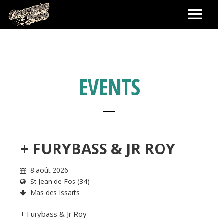
ACCUEIL
LABEL
EVENTS
BOOKING ARTISTES
SHOWS
+ FURYBASS & JR ROY
SHOP
8 août 2026
St Jean de Fos (34)
PANIER
CONTACT
Mas des Issarts
+ Furybass & Jr Roy
MA COMMANDE