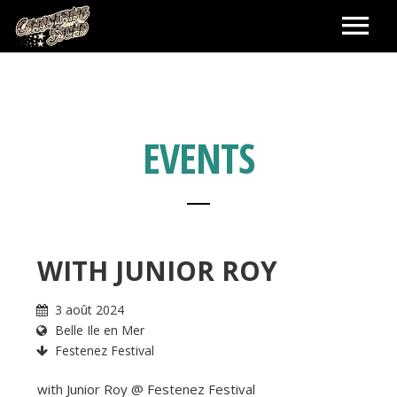
ACCUEIL
LABEL
EVENTS
BOOKING ARTISTES
SHOWS
WITH JUNIOR ROY
SHOP
3 août 2024
Belle Ile en Mer
PANIER
CONTACT
Festenez Festival
with Junior Roy @ Festenez Festival
MA COMMANDE