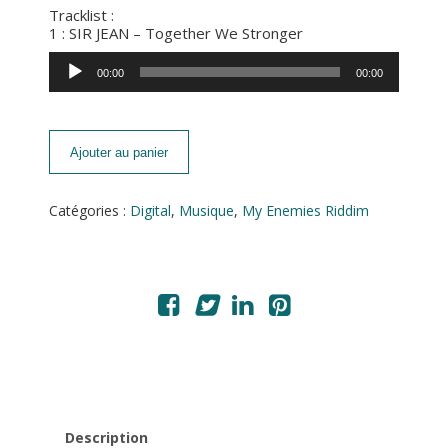
Tracklist :
1 : SIR JEAN – Together We Stronger
Lecteur
00:00
00:00
audio
Ajouter au panier
Catégories :
Digital
,
Musique
,
My Enemies Riddim
Description