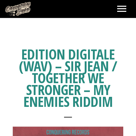
ACCUEIL
LABEL
EDITION DIGITALE
(WAV) – SIR JEAN /
BOOKING ARTISTES
TOGETHER WE
SHOWS
STRONGER – MY
ENEMIES RIDDIM
SHOP
PANIER
CONTACT
MA COMMANDE