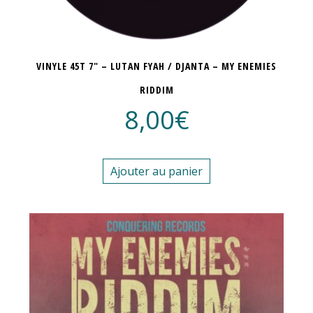
VINYLE 45T 7″ – LUTAN FYAH / DJANTA – MY ENEMIES
RIDDIM
8,00
€
Ajouter au panier